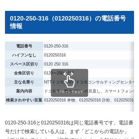
0120-250-316（0120250316）の電話番号
情報
電話番号
0120-250-316
ハイフンなし
0120250316
スペース区切り
0120 250 316
全角区切り
0120ー250ー316
主な名乗り
NTTドコモ、NTTドコモコンサルティングセンター
案内内容
ドコモ光、料金プランの見直し、スマートフォンへ
スクロールできます
検索されやすい言葉
0120250316 本物、0120250316 詐欺、012025031
0120-250-316と0120250316は同じ電話番号です。電話番
号だけで検索している人は、まず「どこからの電話か」