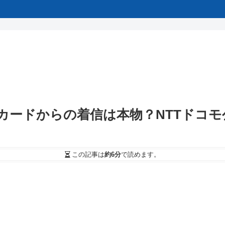
63360）dカードからの着信は本物？NTT
この記事は
約6分
で読めます。