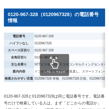
0120-967-328（0120967328）の電話番号
情報
電話番号
0120-967-328
ハイフンなし
0120967328
スペース区切り
0120 967 328
全角区切り
0120ー967ー328
主な名乗り
NTTドコモ、NTTドコモコンサルティングセンター
案内内容
ドコモ光、料金プランの見直し、スマートフォンへ
スクロールできます
検索されやすい言葉
0120967328 本物、0120967328 詐欺、012096732
0120-967-328と0120967328は同じ電話番号です。電話番
号だけで検索している人は、まず「どこからの電話か」